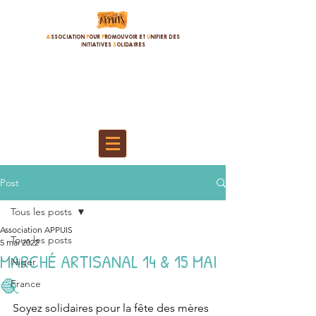
A
SSOCIATION
P
OUR
P
ROMOUVOIR ET
U
NIFIER DES
I
NITIATIVES
S
OLIDAIRES
Post
Tous les posts
Association APPUIS
Tous les posts
5 mai 2022
MARCHÉ ARTISANAL 14 & 15 MAI
Niger
🧶
France
Soyez solidaires pour la fête des mères 