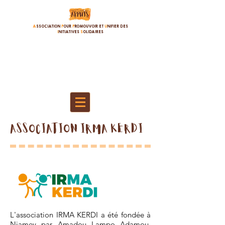
A
SSOCIATION
P
OUR
P
ROMOUVOIR ET
U
NIFIER DES
I
NITIATIVES
S
OLIDAIRES
ASSOCIATION IRMA KERDI
L'association IRMA KERDI a été fondée à
Niamey par Amadou Lampo Adamou,