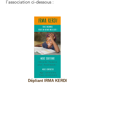
l'association ci-dessous :
Dépliant IRMA KERDI
CONTACTS
Association APPUIS
747 rue de chalon
71530 Virey Le Grand
Directrice
: Denise Bousquet
Mail
:
denisebousquet@hotmail.fr
Tel
:
+33 6 83 02 03 31