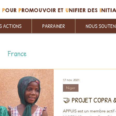
N
P
OUR
P
ROMOUVOIR ET
U
NIFIER DES
I
NITI
S ACTIONS
PARRAINER
NOUS SOUTEN
France
17 nov. 2021
Niger
🤝 PROJET COPRA 
APPUIS est un membre actif