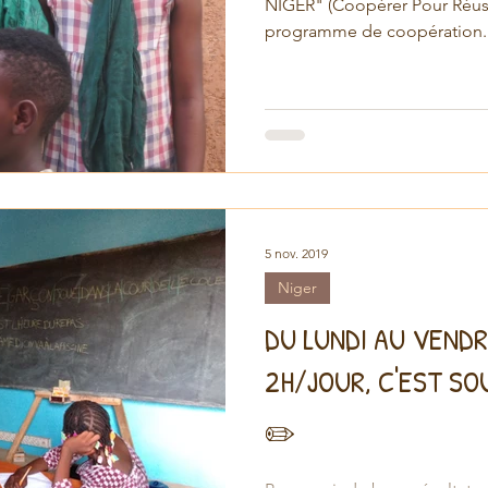
NIGER" (Coopérer Pour Réussi
programme de coopération..
5 nov. 2019
Niger
DU LUNDI AU VENDR
2H/JOUR, C'EST SO
✏️‍