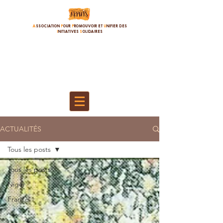
A
SSOCIATION
P
OUR
P
ROMOUVOIR ET
U
NIFIER DES
I
NITIATIVES
S
OLIDAIRES
ACTUALITÉS
Tous les posts
Tous les posts
Niger
France