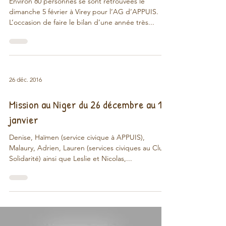
5 févr. 2017
Assemblée Générale 2017
Environ 80 personnes se sont retrouvées le
dimanche 5 février à Virey pour l’AG d’APPUIS.
L’occasion de faire le bilan d’une année très...
26 déc. 2016
Mission au Niger du 26 décembre au 13
janvier
Denise, Haïmen (service civique à APPUIS),
Malaury, Adrien, Lauren (services civiques au Club
Solidarité) ainsi que Leslie et Nicolas,...