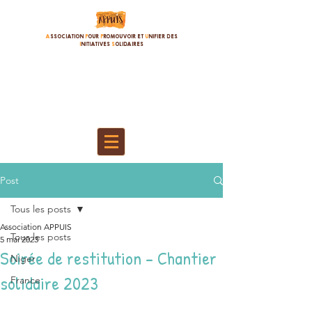
A
SSOCIATION
P
OUR
P
ROMOUVOIR ET
U
NIFIER DES
I
NITIATIVES
S
OLIDAIRES
Post
Tous les posts
Association APPUIS
Tous les posts
5 mai 2023
Soirée de restitution - Chantier
Niger
solidaire 2023
France