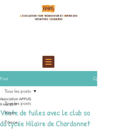
A
SSOCIATION
P
OUR
P
ROMOUVOIR ET
U
NIFIER DES
I
NITIATIVES
S
OLIDAIRES
Post
Tous les posts
Association APPUIS
Tous les posts
9 mai 2019
Vente de tuiles avec le club so
Niger
du lycée Hilaire de Chardonnet
France