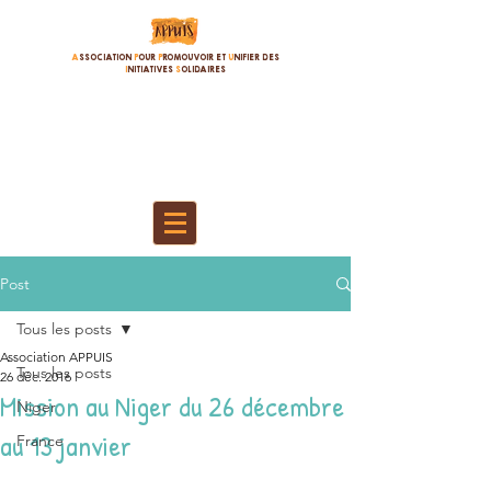
A
SSOCIATION
P
OUR
P
ROMOUVOIR ET
U
NIFIER DES
I
NITIATIVES
S
OLIDAIRES
Post
Tous les posts
Association APPUIS
Tous les posts
26 déc. 2016
Mission au Niger du 26 décembre
Niger
au 13 janvier
France