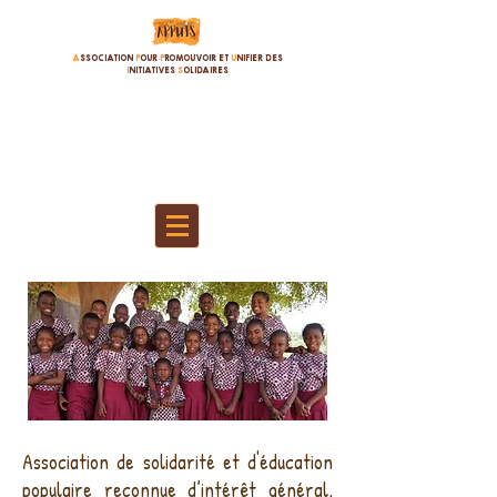
A
SSOCIATION
P
OUR
P
ROMOUVOIR ET
U
NIFIER DES
I
NITIATIVES
S
OLIDAIRES
Association de solidarité et d'éducation
populaire reconnue d’intérêt général,